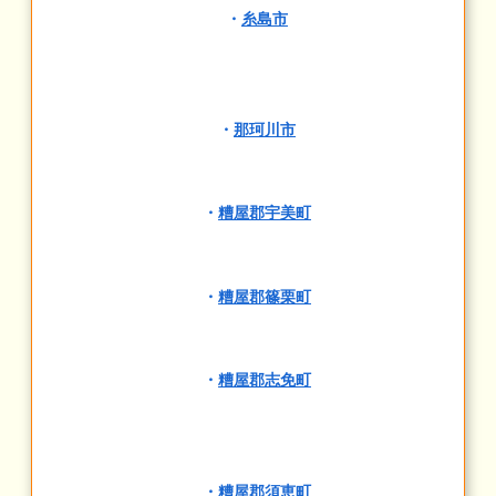
・
糸島市
・
那珂川市
・
糟屋郡宇美町
・
糟屋郡篠栗町
・
糟屋郡志免町
・
糟屋郡須恵町