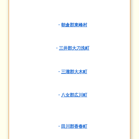
・
朝倉郡東峰村
・
三井郡大刀洗町
・
三潴郡大木町
・
八女郡広川町
・
田川郡香春町