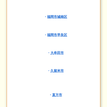
・
福岡市城南区
・
福岡市早良区
・
大牟田市
・
久留米市
・
直方市