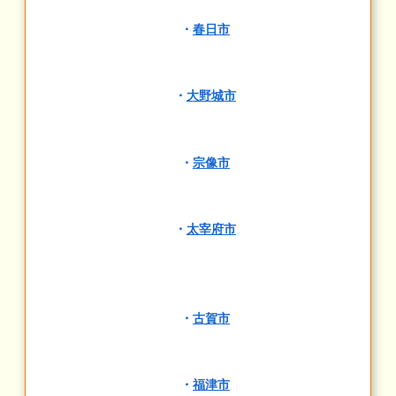
・
春日市
・
大野城市
・
宗像市
・
太宰府市
・
古賀市
・
福津市