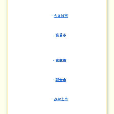
・
うきは市
・
宮若市
・
嘉麻市
・
朝倉市
・
みやま市