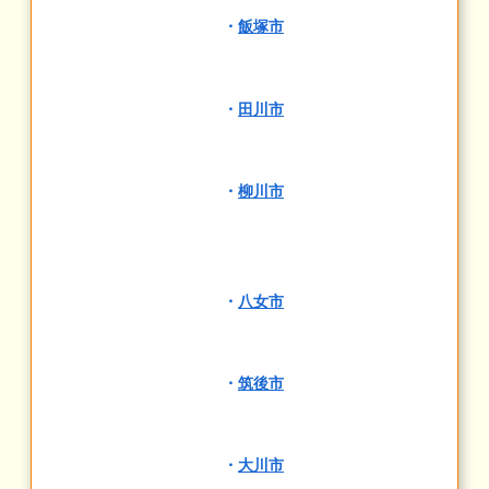
・
飯塚市
・
田川市
・
柳川市
・
八女市
・
筑後市
・
大川市