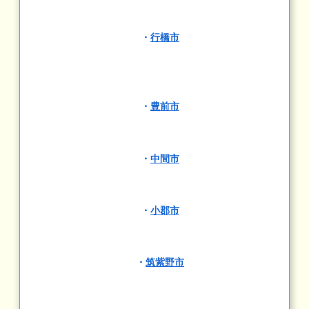
・
行橋市
・
豊前市
・
中間市
・
小郡市
・
筑紫野市