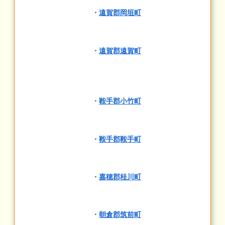
・
遠賀郡岡垣町
・
遠賀郡遠賀町
・
鞍手郡小竹町
・
鞍手郡鞍手町
・
嘉穂郡桂川町
・
朝倉郡筑前町