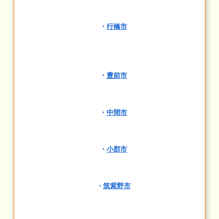
・
行橋市
・
豊前市
・
中間市
・
小郡市
・
筑紫野市