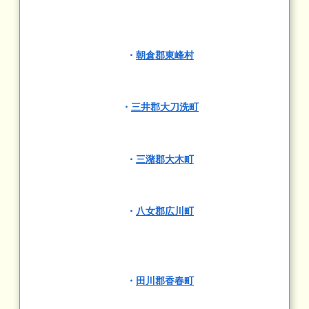
・
朝倉郡東峰村
・
三井郡大刀洗町
・
三潴郡大木町
・
八女郡広川町
・
田川郡香春町