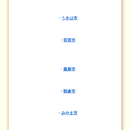
・
うきは市
・
宮若市
・
嘉麻市
・
朝倉市
・
みやま市