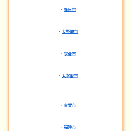
・
春日市
・
大野城市
・
宗像市
・
太宰府市
・
古賀市
・
福津市