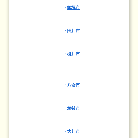
・
飯塚市
・
田川市
・
柳川市
・
八女市
・
筑後市
・
大川市