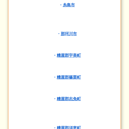
・
糸島市
・
那珂川市
・
糟屋郡宇美町
・
糟屋郡篠栗町
・
糟屋郡志免町
・
糟屋郡須恵町