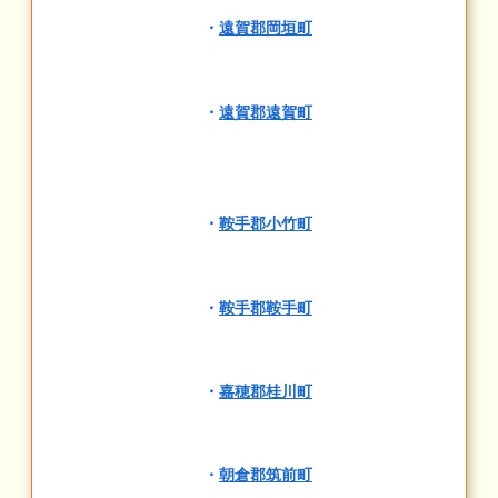
・
遠賀郡岡垣町
・
遠賀郡遠賀町
・
鞍手郡小竹町
・
鞍手郡鞍手町
・
嘉穂郡桂川町
・
朝倉郡筑前町