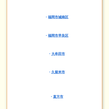
・
福岡市城南区
・
福岡市早良区
・
大牟田市
・
久留米市
・
直方市