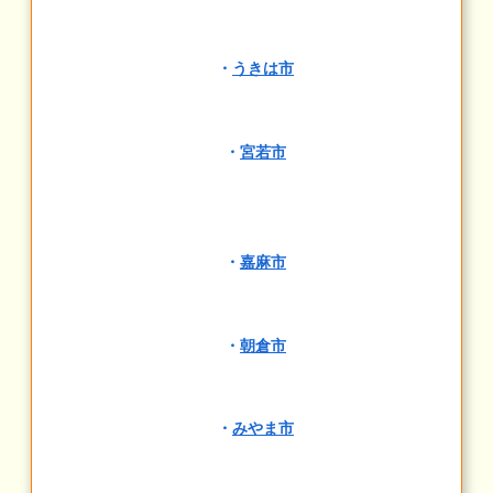
・
うきは市
・
宮若市
・
嘉麻市
・
朝倉市
・
みやま市