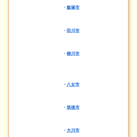
・
飯塚市
・
田川市
・
柳川市
・
八女市
・
筑後市
・
大川市