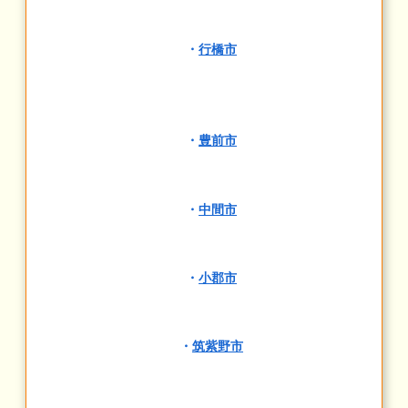
・
行橋市
・
豊前市
・
中間市
・
小郡市
・
筑紫野市