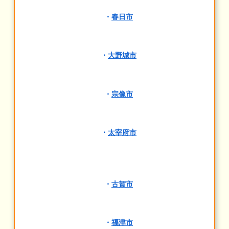
・
春日市
・
大野城市
・
宗像市
・
太宰府市
・
古賀市
・
福津市