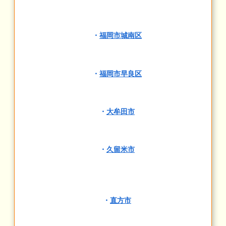
・
福岡市城南区
・
福岡市早良区
・
大牟田市
・
久留米市
・
直方市