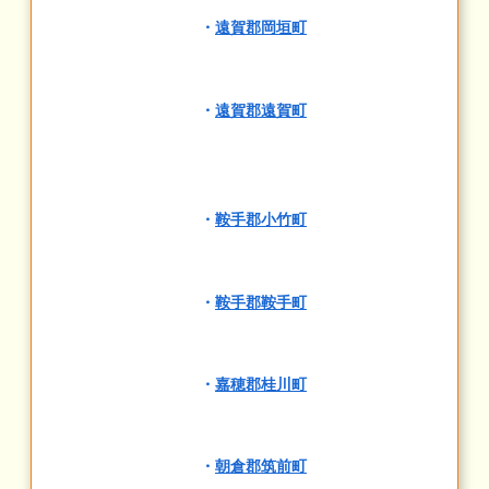
・
遠賀郡岡垣町
・
遠賀郡遠賀町
・
鞍手郡小竹町
・
鞍手郡鞍手町
・
嘉穂郡桂川町
・
朝倉郡筑前町