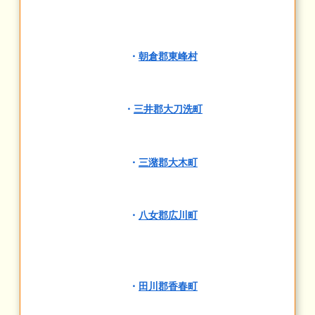
・
朝倉郡東峰村
・
三井郡大刀洗町
・
三潴郡大木町
・
八女郡広川町
・
田川郡香春町