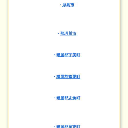
・
糸島市
・
那珂川市
・
糟屋郡宇美町
・
糟屋郡篠栗町
・
糟屋郡志免町
・
糟屋郡須恵町