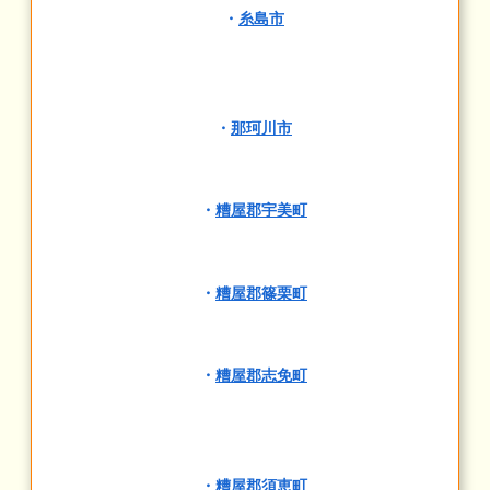
・
糸島市
・
那珂川市
・
糟屋郡宇美町
・
糟屋郡篠栗町
・
糟屋郡志免町
・
糟屋郡須恵町