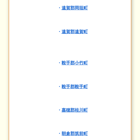
・
遠賀郡岡垣町
・
遠賀郡遠賀町
・
鞍手郡小竹町
・
鞍手郡鞍手町
・
嘉穂郡桂川町
・
朝倉郡筑前町