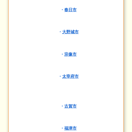
・
春日市
・
大野城市
・
宗像市
・
太宰府市
・
古賀市
・
福津市