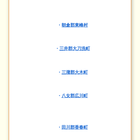
・
朝倉郡東峰村
・
三井郡大刀洗町
・
三潴郡大木町
・
八女郡広川町
・
田川郡香春町