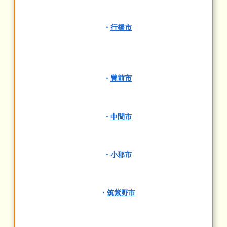
・
行橋市
・
豊前市
・
中間市
・
小郡市
・
筑紫野市