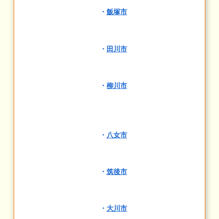
・
飯塚市
・
田川市
・
柳川市
・
八女市
・
筑後市
・
大川市