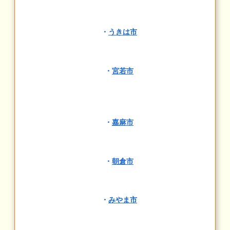
・
うきは市
・
宮若市
・
嘉麻市
・
朝倉市
・
みやま市