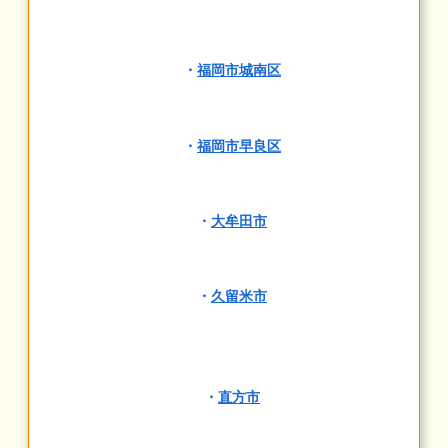
・
福岡市城南区
・
福岡市早良区
・
大牟田市
・
久留米市
・
直方市