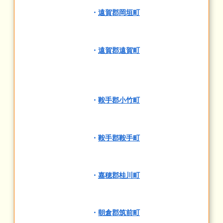
・
遠賀郡岡垣町
・
遠賀郡遠賀町
・
鞍手郡小竹町
・
鞍手郡鞍手町
・
嘉穂郡桂川町
・
朝倉郡筑前町