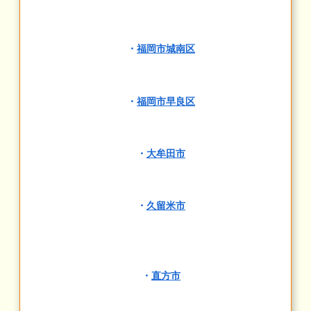
・
福岡市城南区
・
福岡市早良区
・
大牟田市
・
久留米市
・
直方市