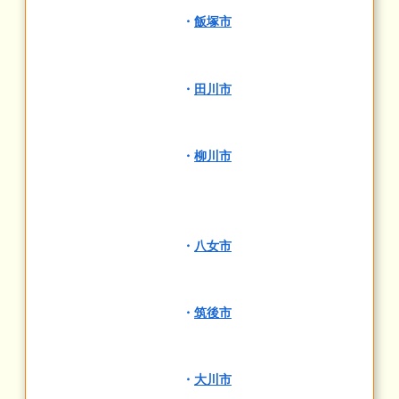
・
飯塚市
・
田川市
・
柳川市
・
八女市
・
筑後市
・
大川市