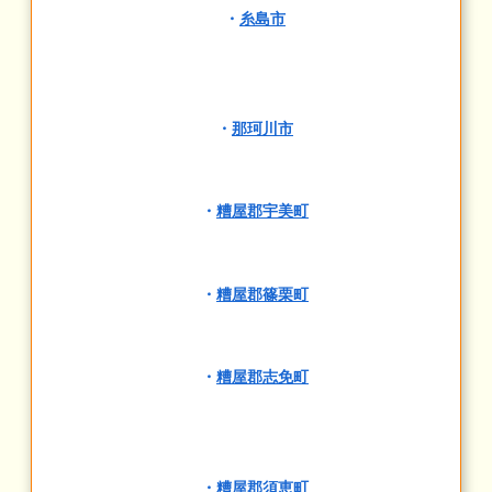
・
糸島市
・
那珂川市
・
糟屋郡宇美町
・
糟屋郡篠栗町
・
糟屋郡志免町
・
糟屋郡須恵町