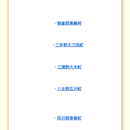
・
朝倉郡東峰村
・
三井郡大刀洗町
・
三潴郡大木町
・
八女郡広川町
・
田川郡香春町