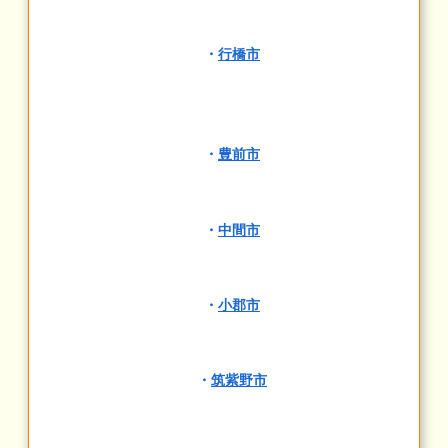
・
行橋市
・
豊前市
・
中間市
・
小郡市
・
筑紫野市