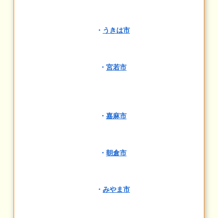
・
うきは市
・
宮若市
・
嘉麻市
・
朝倉市
・
みやま市