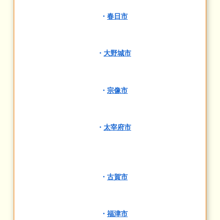
・
春日市
・
大野城市
・
宗像市
・
太宰府市
・
古賀市
・
福津市