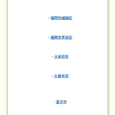
・
福岡市城南区
・
福岡市早良区
・
大牟田市
・
久留米市
・
直方市