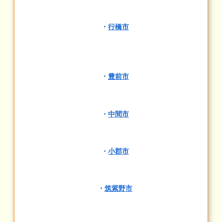
・
行橋市
・
豊前市
・
中間市
・
小郡市
・
筑紫野市