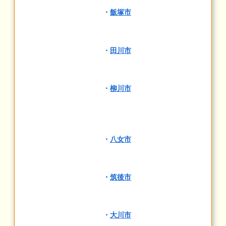
・
飯塚市
・
田川市
・
柳川市
・
八女市
・
筑後市
・
大川市