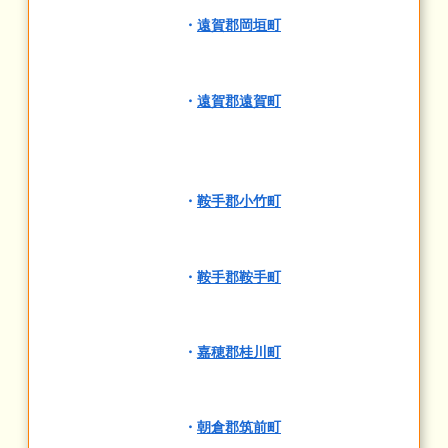
・
遠賀郡岡垣町
・
遠賀郡遠賀町
・
鞍手郡小竹町
・
鞍手郡鞍手町
・
嘉穂郡桂川町
・
朝倉郡筑前町