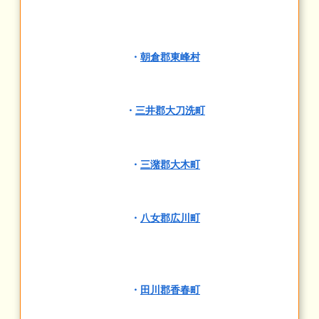
・
朝倉郡東峰村
・
三井郡大刀洗町
・
三潴郡大木町
・
八女郡広川町
・
田川郡香春町