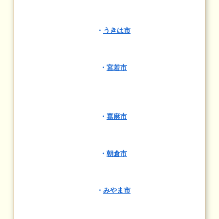
・
うきは市
・
宮若市
・
嘉麻市
・
朝倉市
・
みやま市