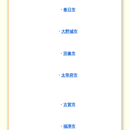
・
春日市
・
大野城市
・
宗像市
・
太宰府市
・
古賀市
・
福津市