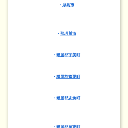
・
糸島市
・
那珂川市
・
糟屋郡宇美町
・
糟屋郡篠栗町
・
糟屋郡志免町
・
糟屋郡須恵町