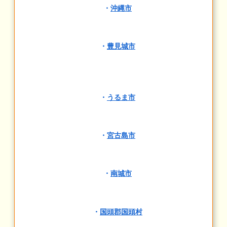
・
沖縄市
・
豊見城市
・
うるま市
・
宮古島市
・
南城市
・
国頭郡国頭村