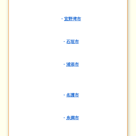
・
宜野湾市
・
石垣市
・
浦添市
・
名護市
・
糸満市