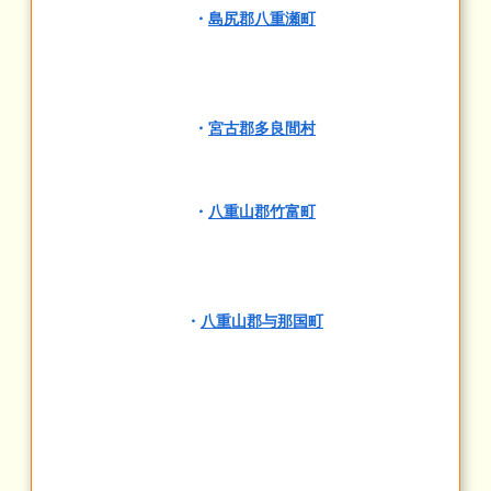
・
島尻郡八重瀬町
・
宮古郡多良間村
・
八重山郡竹富町
・
八重山郡与那国町