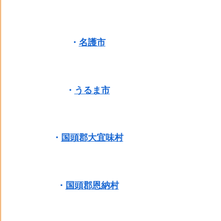
・
名護市
・
うるま市
・
国頭郡大宜味村
・
国頭郡恩納村