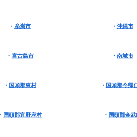
・
糸満市
・
沖縄市
・
宮古島市
・
南城市
・
国頭郡東村
・
国頭郡今帰
・
国頭郡宜野座村
・
国頭郡金武