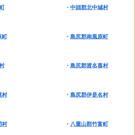
町
・
中頭郡北中城村
原町
・
島尻郡南風原町
村
・
島尻郡渡名喜村
屋村
・
島尻郡伊是名村
間村
・
八重山郡竹富町