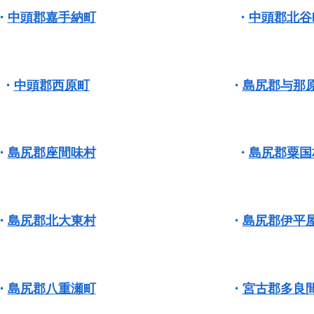
・
中頭郡嘉手納町
・
中頭郡北谷
・
中頭郡西原町
・
島尻郡与那
・
島尻郡座間味村
・
島尻郡粟国
・
島尻郡北大東村
・
島尻郡伊平
・
島尻郡八重瀬町
・
宮古郡多良