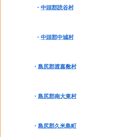
・
中頭郡読谷村
・
中頭郡中城村
・
島尻郡渡嘉敷村
・
島尻郡南大東村
・
島尻郡久米島町