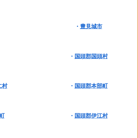
・
豊見城市
・
国頭郡国頭村
仁村
・
国頭郡本部町
町
・
国頭郡伊江村