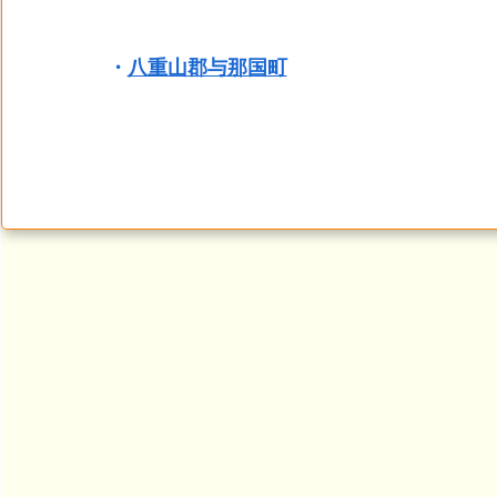
・
八重山郡与那国町