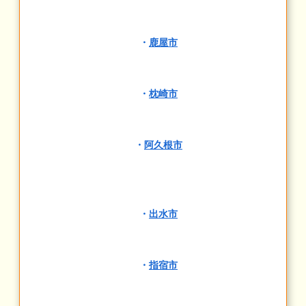
・
鹿屋市
・
枕崎市
・
阿久根市
・
出水市
・
指宿市