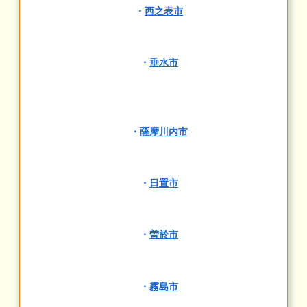
・
西之表市
・
垂水市
・
薩摩川内市
・
日置市
・
曽於市
・
霧島市