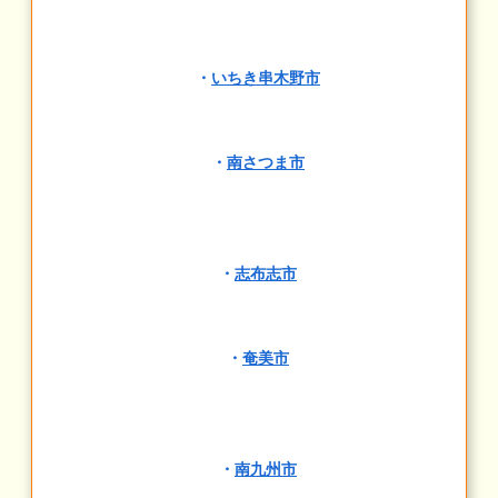
・
いちき串木野市
・
南さつま市
・
志布志市
・
奄美市
・
南九州市