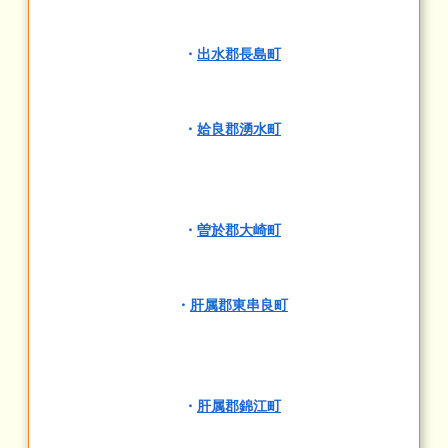
・
出水郡長島町
・
姶良郡湧水町
・
曽於郡大崎町
・
肝属郡東串良町
・
肝属郡錦江町