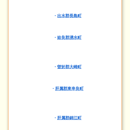
・
出水郡長島町
・
姶良郡湧水町
・
曽於郡大崎町
・
肝属郡東串良町
・
肝属郡錦江町