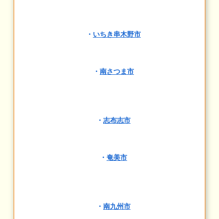
・
いちき串木野市
・
南さつま市
・
志布志市
・
奄美市
・
南九州市