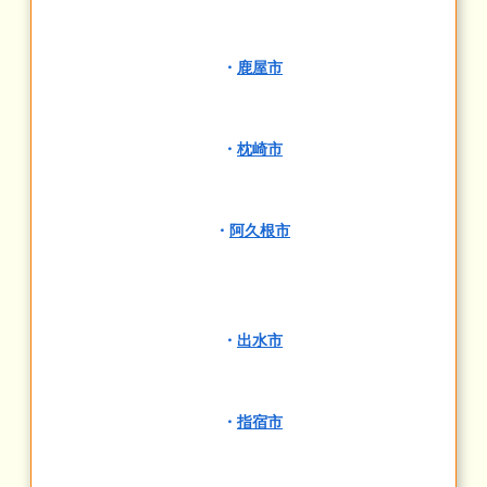
・
鹿屋市
・
枕崎市
・
阿久根市
・
出水市
・
指宿市