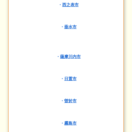
・
西之表市
・
垂水市
・
薩摩川内市
・
日置市
・
曽於市
・
霧島市