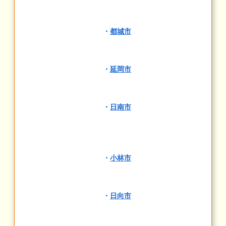
・
都城市
・
延岡市
・
日南市
・
小林市
・
日向市