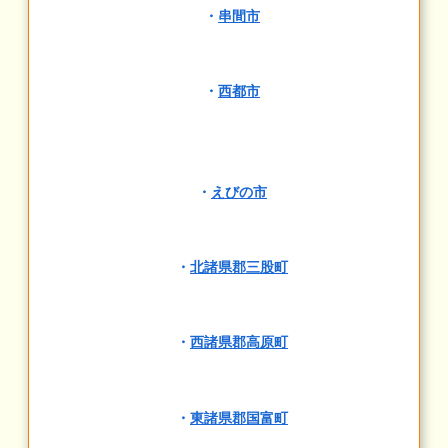
・
串間市
・
西都市
・
えびの市
・
北諸県郡三股町
・
西諸県郡高原町
・
東諸県郡国富町