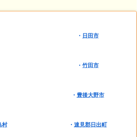
・
日田市
・
竹田市
・
豊後大野市
島村
・
速見郡日出町