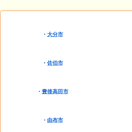
・
大分市
・
佐伯市
・
豊後高田市
・
由布市