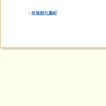
・
玖珠郡九重町