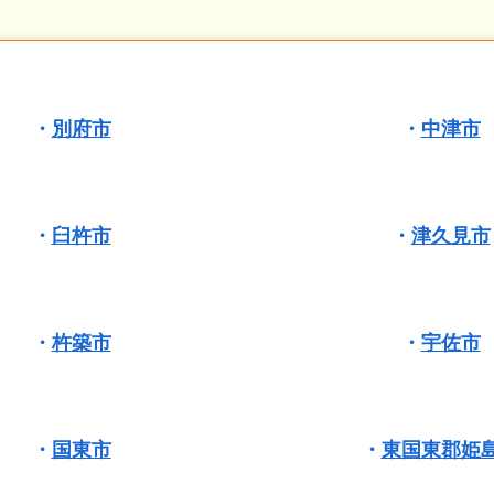
・
別府市
・
中津市
・
臼杵市
・
津久見市
・
杵築市
・
宇佐市
・
国東市
・
東国東郡姫